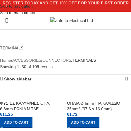
REGISTER TODAY AND GET 10% OFF FOR YOUR FIRST ORDER
Skip to navigation
Skip to main content
TERMINALS
Home
ACCESSORIES
CONNECTORS
TERMINALS
Showing 1–30 of 109 results
Show sidebar
ΦΥΣΙΕΣ ΚΑΛΥΜ/ΝΕΣ ΘΗΛ.
ΘΗΛΙΑ Ø 6mm ΓΙΑ ΚΑΛΩΔΙΟ
6.3mm ΓΩΝΙΑ ΜΠΛΕ
35mm² {37.6 x 16.0mm}
€
11.25
€
1.72
ADD TO CART
ADD TO CART